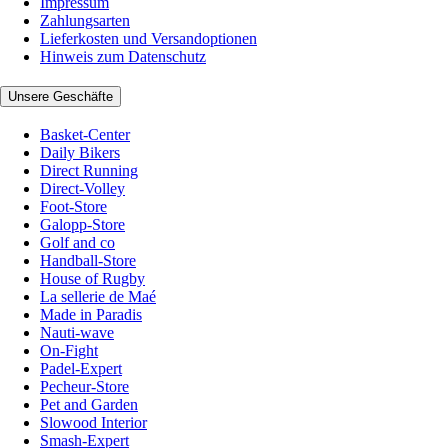
Impressum
Zahlungsarten
Lieferkosten und Versandoptionen
Hinweis zum Datenschutz
Unsere Geschäfte
Basket-Center
Daily Bikers
Direct Running
Direct-Volley
Foot-Store
Galopp-Store
Golf and co
Handball-Store
House of Rugby
La sellerie de Maé
Made in Paradis
Nauti-wave
On-Fight
Padel-Expert
Pecheur-Store
Pet and Garden
Slowood Interior
Smash-Expert