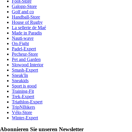
Foot-Store
Galopp-Store
Golf and co
Handball-Store
House of Rugby
La sellerie de Maé
Made in Paradis
Nauti-wave
On-Fight
Padel-Expert
Pecheur-Store
Pet and Garden
Slowood Interior
Smash-Expert
Sneak'In
Sneakids
Sport is good
Training-Fit
Trek-Expert
Triathlon-Expert
TripNBikers
Vélo-Store
Winter-Expert
Abonnieren Sie unseren Newsletter