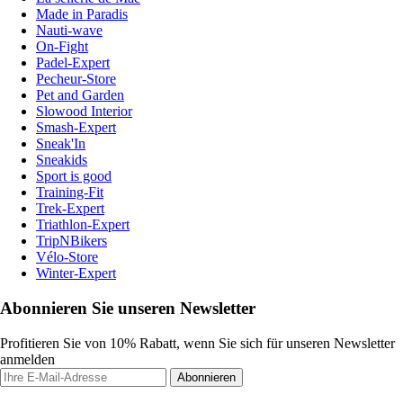
Made in Paradis
Nauti-wave
On-Fight
Padel-Expert
Pecheur-Store
Pet and Garden
Slowood Interior
Smash-Expert
Sneak'In
Sneakids
Sport is good
Training-Fit
Trek-Expert
Triathlon-Expert
TripNBikers
Vélo-Store
Winter-Expert
Abonnieren Sie unseren Newsletter
Profitieren Sie von 10% Rabatt, wenn Sie sich für unseren Newsletter
anmelden
Abonnieren