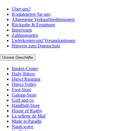
Über uns?
Kontaktieren Sie uns
Allgemeine Verkaufsbedingungen
Rückgabe & Erstattung
Impressum
Zahlungsarten
Lieferkosten und Versandoptionen
Hinweis zum Datenschutz
Unsere Geschäfte
Basket-Center
Daily Bikers
Direct Running
Direct-Volley
Foot-Store
Galopp-Store
Golf and co
Handball-Store
House of Rugby
La sellerie de Maé
Made in Paradis
Nauti-wave