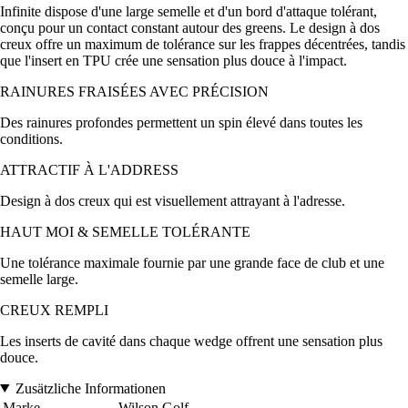
Infinite dispose d'une large semelle et d'un bord d'attaque tolérant,
conçu pour un contact constant autour des greens. Le design à dos
creux offre un maximum de tolérance sur les frappes décentrées, tandis
que l'insert en TPU crée une sensation plus douce à l'impact.
RAINURES FRAISÉES AVEC PRÉCISION
Des rainures profondes permettent un spin élevé dans toutes les
conditions.
ATTRACTIF À L'ADDRESS
Design à dos creux qui est visuellement attrayant à l'adresse.
HAUT MOI & SEMELLE TOLÉRANTE
Une tolérance maximale fournie par une grande face de club et une
semelle large.
CREUX REMPLI
Les inserts de cavité dans chaque wedge offrent une sensation plus
douce.
Zusätzliche Informationen
Marke
Wilson Golf