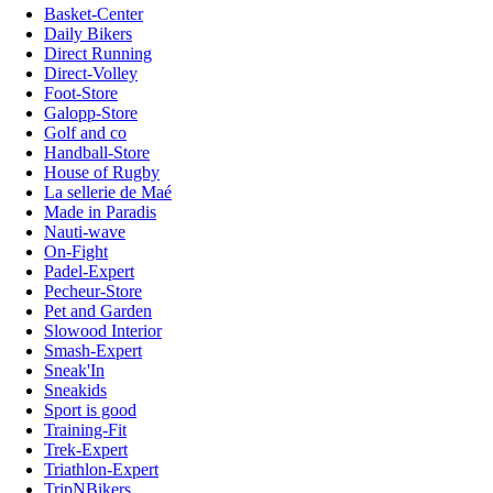
Basket-Center
Daily Bikers
Direct Running
Direct-Volley
Foot-Store
Galopp-Store
Golf and co
Handball-Store
House of Rugby
La sellerie de Maé
Made in Paradis
Nauti-wave
On-Fight
Padel-Expert
Pecheur-Store
Pet and Garden
Slowood Interior
Smash-Expert
Sneak'In
Sneakids
Sport is good
Training-Fit
Trek-Expert
Triathlon-Expert
TripNBikers