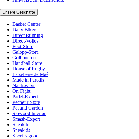
Unsere Geschäfte
Basket-Center
Daily Bikers
Direct Running
Direct-Volley
Foot-Store
Galopp-Store
Golf and co
Handball-Store
House of Rugby
La sellerie de Maé
Made in Paradis
Nauti-wave
On-Fight
Padel-Expert
Pecheur-Store
Pet and Garden
Slowood Interior
Smash-Expert
Sneak'In
Sneakids
Sport is good