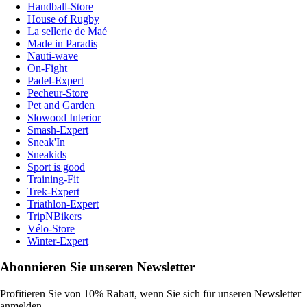
Handball-Store
House of Rugby
La sellerie de Maé
Made in Paradis
Nauti-wave
On-Fight
Padel-Expert
Pecheur-Store
Pet and Garden
Slowood Interior
Smash-Expert
Sneak'In
Sneakids
Sport is good
Training-Fit
Trek-Expert
Triathlon-Expert
TripNBikers
Vélo-Store
Winter-Expert
Abonnieren Sie unseren Newsletter
Profitieren Sie von 10% Rabatt, wenn Sie sich für unseren Newsletter
anmelden