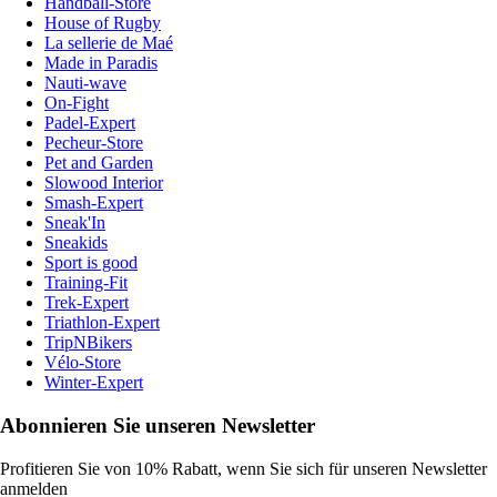
Handball-Store
House of Rugby
La sellerie de Maé
Made in Paradis
Nauti-wave
On-Fight
Padel-Expert
Pecheur-Store
Pet and Garden
Slowood Interior
Smash-Expert
Sneak'In
Sneakids
Sport is good
Training-Fit
Trek-Expert
Triathlon-Expert
TripNBikers
Vélo-Store
Winter-Expert
Abonnieren Sie unseren Newsletter
Profitieren Sie von 10% Rabatt, wenn Sie sich für unseren Newsletter
anmelden