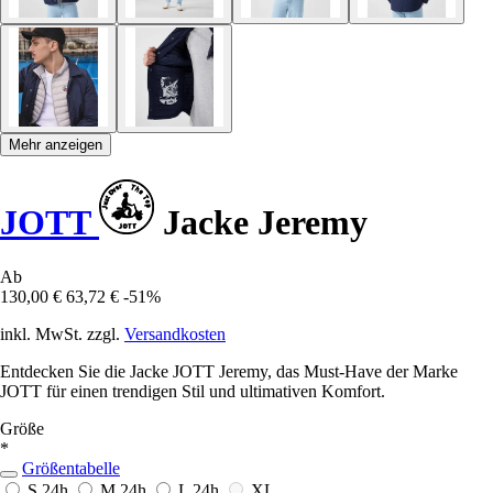
Mehr anzeigen
JOTT
Jacke Jeremy
Ab
130,00 €
63,72 €
-51%
inkl. MwSt. zzgl.
Versandkosten
Entdecken Sie die Jacke JOTT Jeremy, das Must-Have der Marke
JOTT für einen trendigen Stil und ultimativen Komfort.
Größe
*
Größentabelle
S
24h
M
24h
L
24h
XL