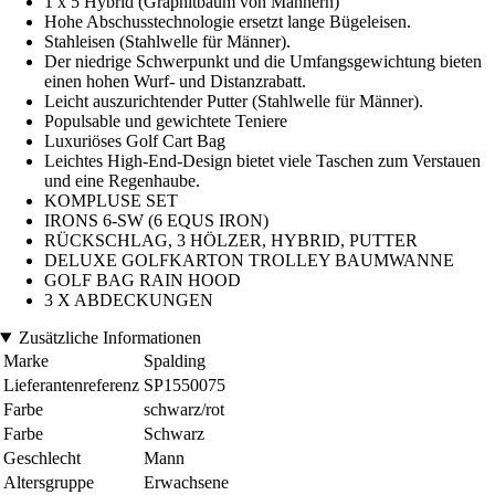
1 x 5 Hybrid (Graphitbaum von Männern)
Hohe Abschusstechnologie ersetzt lange Bügeleisen.
Stahleisen (Stahlwelle für Männer).
Der niedrige Schwerpunkt und die Umfangsgewichtung bieten
einen hohen Wurf- und Distanzrabatt.
Leicht auszurichtender Putter (Stahlwelle für Männer).
Populsable und gewichtete Teniere
Luxuriöses Golf Cart Bag
Leichtes High-End-Design bietet viele Taschen zum Verstauen
und eine Regenhaube.
KOMPLUSE SET
IRONS 6-SW (6 EQUS IRON)
RÜCKSCHLAG, 3 HÖLZER, HYBRID, PUTTER
DELUXE GOLFKARTON TROLLEY BAUMWANNE
GOLF BAG RAIN HOOD
3 X ABDECKUNGEN
Zusätzliche Informationen
Marke
Spalding
Lieferantenreferenz
SP1550075
Farbe
schwarz/rot
Farbe
Schwarz
Geschlecht
Mann
Altersgruppe
Erwachsene