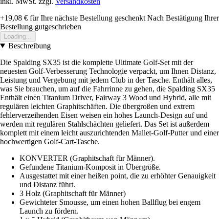
inkl. MwSt. zzgl.
Versandkosten
+19,08 €
für Ihre nächste Bestellung geschenkt
Nach Bestätigung Ihrer
Bestellung gutgeschrieben
Loading...
Beschreibung
Die Spalding SX35 ist die komplette Ultimate Golf-Set mit der
neuesten Golf-Verbesserung Technologie verpackt, um Ihnen Distanz,
Leistung und Vergebung mit jedem Club in der Tasche. Enthält alles,
was Sie brauchen, um auf die Fahrrinne zu gehen, die Spalding SX35
Enthält einen Titanium Driver, Fairway 3 Wood und Hybrid, alle mit
regulären leichten Graphitschäften. Die übergroßen und extrem
fehlerverzeihenden Eisen weisen ein hohes Launch-Design auf und
werden mit regulären Stahlschächten geliefert. Das Set ist außerdem
komplett mit einem leicht auszurichtenden Mallet-Golf-Putter und einer
hochwertigen Golf-Cart-Tasche.
KONVERTER (Graphitschaft für Männer).
Gefundene Titanium-Komposit in Übergröße.
Ausgestattet mit einer heißen point, die zu erhöhter Genauigkeit
und Distanz führt.
3 Holz (Graphitschaft für Männer)
Gewichteter Smousse, um einen hohen Ballflug bei engem
Launch zu fördern.