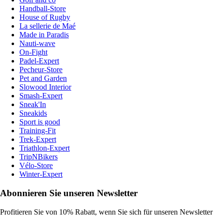
Handball-Store
House of Rugby
La sellerie de Maé
Made in Paradis
Nauti-wave
On-Fight
Padel-Expert
Pecheur-Store
Pet and Garden
Slowood Interior
Smash-Expert
Sneak'In
Sneakids
Sport is good
Training-Fit
Trek-Expert
Triathlon-Expert
TripNBikers
Vélo-Store
Winter-Expert
Abonnieren Sie unseren Newsletter
Profitieren Sie von 10% Rabatt, wenn Sie sich für unseren Newsletter