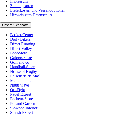
Impressum
Zahlungsarten
Lieferkosten und Versandoptionen
Hinweis zum Datenschutz
Unsere Geschäfte
Basket-Center
Daily Bikers
Direct Running
Direct-Volley
Foot-Store
Galopp-Store
Golf and co
Handball-Store
House of Rugby
La sellerie de Maé
Made in Paradis
Nauti-wave
On-Fight
Padel-Expert
Pecheur-Store
Pet and Garden
Slowood Interior
Smash-Expert