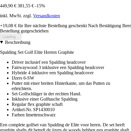
449,90 €
381,55 €
-15%
inkl. MwSt. zzgl.
Versandkosten
+19,08 €
für Ihre nächste Bestellung geschenkt
Nach Bestätigung Ihrer
Bestellung gutgeschrieben
Loading...
Beschreibung
Spalding Set Golf Elite Herren Graphite
Driver inclusief een Spalding headcover
Fairwaywood 3 inklusive een Spalding headcover
Hybride 4 inklusive een Spalding headcover
IJzers 6-SW
Putter mit einer breiten Hinterkante, um das Putten zu
erleichtern.
Set Golfschläger in der rechten Hand.
Inklusive einer Golftasche Spalding
Regular flex graphite schaft
Artikel-Nr. SP1430010
Farben limettenschwarz
Een complete golfset van Spalding de Elite voor heren. De set heeft
graphite shafts dit betreft de ijzers de woods hebben een graphite shaft.