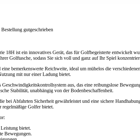
 Bestellung gutgeschrieben
18H ist ein innovatives Gerät, das für Golfbegeisterte entwickelt wur
Ihrer Golftasche, sodass Sie sich voll und ganz auf Ihr Spiel konzentr
l eine bemerkenswerte Reichweite, ideal um mühelos die verschiedenen 
Nutzung mit nur einer Ladung bietet.
 Geschwindigkeitskontrollsystem aus, das eine reibungslose Bewegung
ische Stabilität, unabhängig von der Bodenbeschaffenheit.
, die bei Abfahrten Sicherheit gewährleistet und eine sichere Handhabu
r regelmäßige Golfer bietet.
or:
Leistung bietet.
sste Bewegungen.
eigungen.