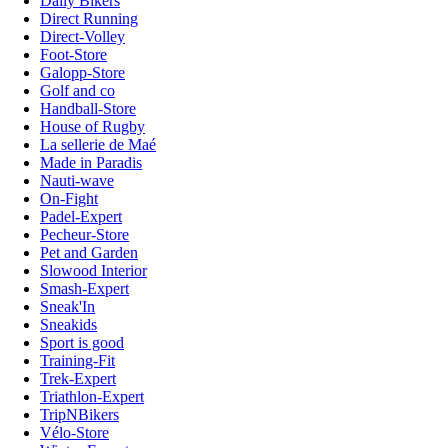
Daily Bikers
Direct Running
Direct-Volley
Foot-Store
Galopp-Store
Golf and co
Handball-Store
House of Rugby
La sellerie de Maé
Made in Paradis
Nauti-wave
On-Fight
Padel-Expert
Pecheur-Store
Pet and Garden
Slowood Interior
Smash-Expert
Sneak'In
Sneakids
Sport is good
Training-Fit
Trek-Expert
Triathlon-Expert
TripNBikers
Vélo-Store