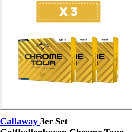
Callaway
3er Set