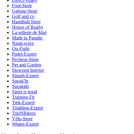
Direct-Volley
Foot-Store
Galopp-Store
Golf and co
Handball-Store
House of Rugby
La sellerie de Maé
Made in Paradis
Nauti-wave
On-Fight
Padel-Expert
Pecheur-Store
Pet and Garden
Slowood Interior
Smash-Expert
Sneak'In
Sneakids
Sport is good
Training-Fit
Trek-Expert
Triathlon-Expert
TripNBikers
Vélo-Store
Winter-Expert