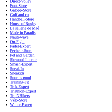
Direct-Volley
Foot-Store
Galopp-Store
Golf and co
Handball-Store
House of Rugby
La sellerie de Maé
Made in Paradis
Nauti-wave
On-Fight
Padel-Expert
Pecheur-Store
Pet and Garden
Slowood Interior
Smash-Expert
Sneak'In
Sneakids
Sport is good
Training-Fit
Trek-Expert
Triathlon-Expert
TripNBikers
Vélo-Store
Winter-Expert