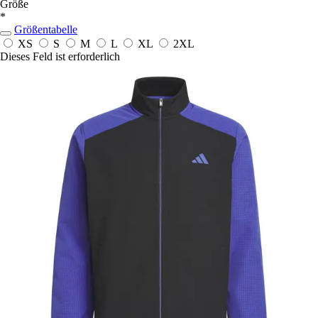
Größe
*
Größentabelle
XS
S
M
L
XL
2XL
Dieses Feld ist erforderlich