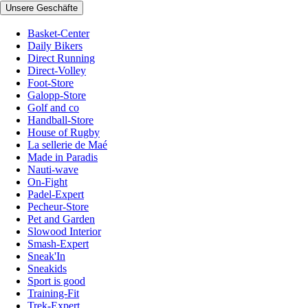
Unsere Geschäfte
Basket-Center
Daily Bikers
Direct Running
Direct-Volley
Foot-Store
Galopp-Store
Golf and co
Handball-Store
House of Rugby
La sellerie de Maé
Made in Paradis
Nauti-wave
On-Fight
Padel-Expert
Pecheur-Store
Pet and Garden
Slowood Interior
Smash-Expert
Sneak'In
Sneakids
Sport is good
Training-Fit
Trek-Expert