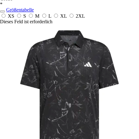
*
Größentabelle
XS
S
M
L
XL
2XL
Dieses Feld ist erforderlich