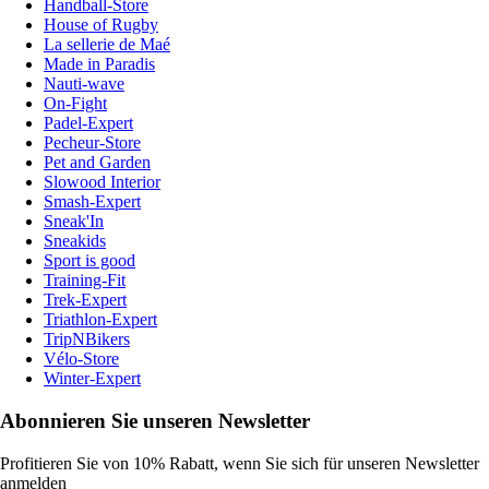
Handball-Store
House of Rugby
La sellerie de Maé
Made in Paradis
Nauti-wave
On-Fight
Padel-Expert
Pecheur-Store
Pet and Garden
Slowood Interior
Smash-Expert
Sneak'In
Sneakids
Sport is good
Training-Fit
Trek-Expert
Triathlon-Expert
TripNBikers
Vélo-Store
Winter-Expert
Abonnieren Sie unseren Newsletter
Profitieren Sie von 10% Rabatt, wenn Sie sich für unseren Newsletter
anmelden