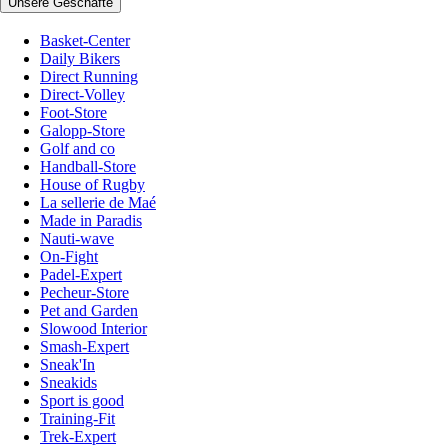
Unsere Geschäfte
Basket-Center
Daily Bikers
Direct Running
Direct-Volley
Foot-Store
Galopp-Store
Golf and co
Handball-Store
House of Rugby
La sellerie de Maé
Made in Paradis
Nauti-wave
On-Fight
Padel-Expert
Pecheur-Store
Pet and Garden
Slowood Interior
Smash-Expert
Sneak'In
Sneakids
Sport is good
Training-Fit
Trek-Expert