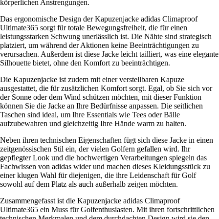
körperlichen Anstrengungen.
Das ergonomische Design der Kapuzenjacke adidas Climaproof
Ultimate365 sorgt für totale Bewegungsfreiheit, die für einen
leistungsstarken Schwung unerlässlich ist. Die Nähte sind strategisch
platziert, um während der Aktionen keine Beeinträchtigungen zu
verursachen. Außerdem ist diese Jacke leicht tailliert, was eine elegante
Silhouette bietet, ohne den Komfort zu beeinträchtigen.
Die Kapuzenjacke ist zudem mit einer verstellbaren Kapuze
ausgestattet, die für zusätzlichen Komfort sorgt. Egal, ob Sie sich vor
der Sonne oder dem Wind schützen möchten, mit dieser Funktion
können Sie die Jacke an Ihre Bedürfnisse anpassen. Die seitlichen
Taschen sind ideal, um Ihre Essentials wie Tees oder Bälle
aufzubewahren und gleichzeitig Ihre Hände warm zu halten.
Neben ihren technischen Eigenschaften fügt sich diese Jacke in einen
zeitgenössischen Stil ein, der vielen Golfern gefallen wird. Ihr
gepflegter Look und die hochwertigen Verarbeitungen spiegeln das
Fachwissen von adidas wider und machen dieses Kleidungsstück zu
einer klugen Wahl für diejenigen, die ihre Leidenschaft für Golf
sowohl auf dem Platz als auch außerhalb zeigen möchten.
Zusammengefasst ist die Kapuzenjacke adidas Climaproof
Ultimate365 ein Muss für Golfenthusiasten. Mit ihren fortschrittlichen
technischen Merkmalen und dem durchdachten Design wird sie den