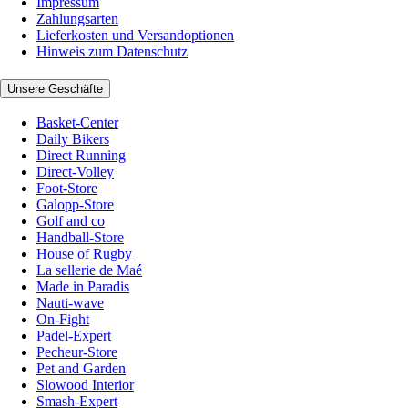
Impressum
Zahlungsarten
Lieferkosten und Versandoptionen
Hinweis zum Datenschutz
Unsere Geschäfte
Basket-Center
Daily Bikers
Direct Running
Direct-Volley
Foot-Store
Galopp-Store
Golf and co
Handball-Store
House of Rugby
La sellerie de Maé
Made in Paradis
Nauti-wave
On-Fight
Padel-Expert
Pecheur-Store
Pet and Garden
Slowood Interior
Smash-Expert