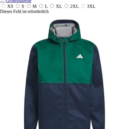
Größentabelle
XS
S
M
L
XL
2XL
3XL
Dieses Feld ist erforderlich