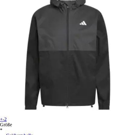
+-2
Größe
*