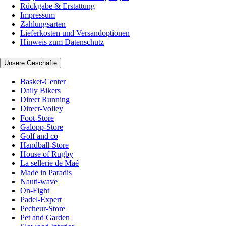
Rückgabe & Erstattung
Impressum
Zahlungsarten
Lieferkosten und Versandoptionen
Hinweis zum Datenschutz
Unsere Geschäfte
Basket-Center
Daily Bikers
Direct Running
Direct-Volley
Foot-Store
Galopp-Store
Golf and co
Handball-Store
House of Rugby
La sellerie de Maé
Made in Paradis
Nauti-wave
On-Fight
Padel-Expert
Pecheur-Store
Pet and Garden