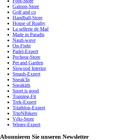
Foot-Store
Galopp-Store
Golf and co
Handball-Store
House of Rugby
La sellerie de Maé
Made in Paradis
Nauti-wave
On-Fight
Padel-Expert
Pecheur-Store
Pet and Garden
Slowood Interior
Smash-Expert
Sneak'In
Sneakids
Sport is good
Training-Fit
Trek-Expert
Triathlon-Expert
TripNBikers
Vélo-Store
Winter-Expert
Abonnieren Sie unseren Newsletter