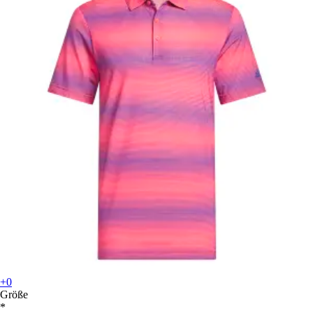
+0
Größe
*