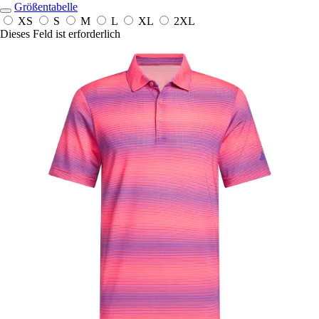
Größentabelle
XS
S
M
L
XL
2XL
Dieses Feld ist erforderlich