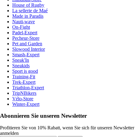
House of Rugby
La sellerie de Maé
Made in Paradis
Nauti-wave
On-Fight
Padel-Expert
Pecheur-Store
Pet and Garden
Slowood Interior
Smash-Expert
Sneak'In
Sneakids
Sport is good
Training-Fit
Trek-Expert
Triathlon-Expert
TripNBikers
Vélo-Store
Winter-Expert
Abonnieren Sie unseren Newsletter
Profitieren Sie von 10% Rabatt, wenn Sie sich für unseren Newsletter
anmelden