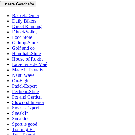
Unsere Geschäfte
Basket-Center
Daily Bikers
Direct Running
Direct-Volley
Foot-Store
Galopp-Store
Golf and co
Handball-Store
House of Rugby
La sellerie de Maé
Made in Paradis
Nauti-wave
On-Fight
Padel-Expert
Pecheur-Store
Pet and Garden
Slowood Interior
Smash-Expert
Sneak'In
Sneakids
Sport is good
Training-Fit
Trek-Expert