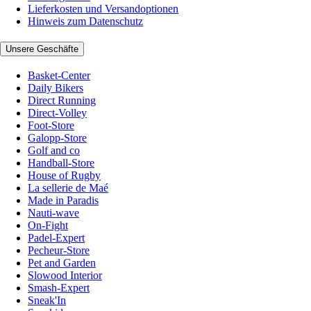
Lieferkosten und Versandoptionen
Hinweis zum Datenschutz
Unsere Geschäfte
Basket-Center
Daily Bikers
Direct Running
Direct-Volley
Foot-Store
Galopp-Store
Golf and co
Handball-Store
House of Rugby
La sellerie de Maé
Made in Paradis
Nauti-wave
On-Fight
Padel-Expert
Pecheur-Store
Pet and Garden
Slowood Interior
Smash-Expert
Sneak'In