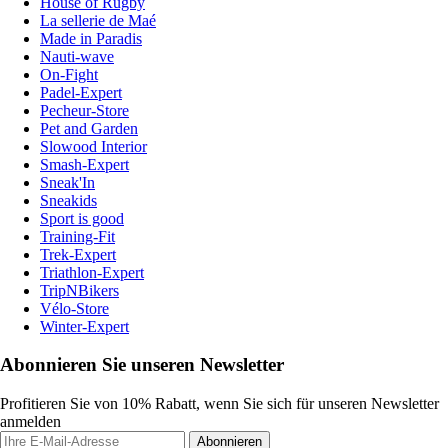
House of Rugby
La sellerie de Maé
Made in Paradis
Nauti-wave
On-Fight
Padel-Expert
Pecheur-Store
Pet and Garden
Slowood Interior
Smash-Expert
Sneak'In
Sneakids
Sport is good
Training-Fit
Trek-Expert
Triathlon-Expert
TripNBikers
Vélo-Store
Winter-Expert
Abonnieren Sie unseren Newsletter
Profitieren Sie von 10% Rabatt, wenn Sie sich für unseren Newsletter
anmelden
Abonnieren