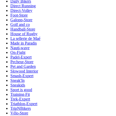
Daily Bikers
Direct Running
Direct-Volley
Foot-Store
Galopp-Store
Golf and co
Handball-Store
House of Rugby
La sellerie de Maé
Made in Paradis
Nauti-wave
On-Fight
Padel-Expert
Pecheur-Store
Pet and Garden
Slowood Interior
Smash-Expert
Sneak'In
Sneakids
Sport is good
Training-Fit
Trek-Expert
Triathlon-Expert
TripNBikers
Vélo-Store