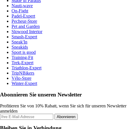
Made in Paradis
Nauti-wave
On-Fight
Padel-Expert
Pecheur-Store
Pet and Garden
Slowood Interior
Smash-Expert
Sneak'In
Sneakids
Sport is good
Training-Fit
Trek-Expert
Triathlon-Expert
TripNBikers
Vélo-Store
Winter-Expert
Abonnieren Sie unseren Newsletter
Profitieren Sie von 10% Rabatt, wenn Sie sich für unseren Newsletter
anmelden
Abonnieren
Bleiben Sie in Verbindung