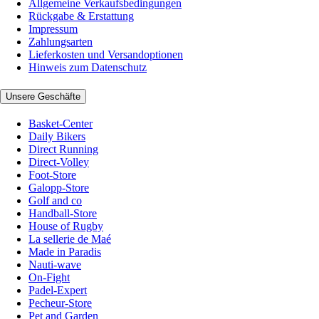
Allgemeine Verkaufsbedingungen
Rückgabe & Erstattung
Impressum
Zahlungsarten
Lieferkosten und Versandoptionen
Hinweis zum Datenschutz
Unsere Geschäfte
Basket-Center
Daily Bikers
Direct Running
Direct-Volley
Foot-Store
Galopp-Store
Golf and co
Handball-Store
House of Rugby
La sellerie de Maé
Made in Paradis
Nauti-wave
On-Fight
Padel-Expert
Pecheur-Store
Pet and Garden