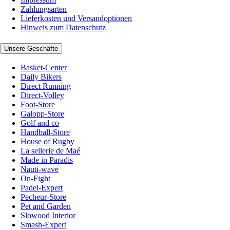
Zahlungsarten
Lieferkosten und Versandoptionen
Hinweis zum Datenschutz
Unsere Geschäfte
Basket-Center
Daily Bikers
Direct Running
Direct-Volley
Foot-Store
Galopp-Store
Golf and co
Handball-Store
House of Rugby
La sellerie de Maé
Made in Paradis
Nauti-wave
On-Fight
Padel-Expert
Pecheur-Store
Pet and Garden
Slowood Interior
Smash-Expert