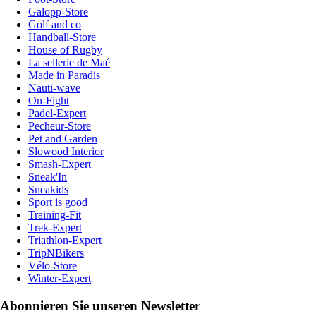
Galopp-Store
Golf and co
Handball-Store
House of Rugby
La sellerie de Maé
Made in Paradis
Nauti-wave
On-Fight
Padel-Expert
Pecheur-Store
Pet and Garden
Slowood Interior
Smash-Expert
Sneak'In
Sneakids
Sport is good
Training-Fit
Trek-Expert
Triathlon-Expert
TripNBikers
Vélo-Store
Winter-Expert
Abonnieren Sie unseren Newsletter