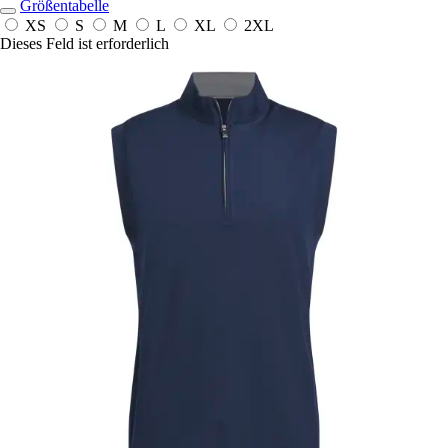
Größentabelle
XS
S
M
L
XL
2XL
Dieses Feld ist erforderlich