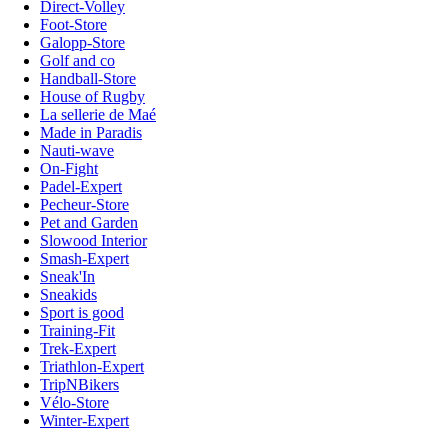
Direct-Volley
Foot-Store
Galopp-Store
Golf and co
Handball-Store
House of Rugby
La sellerie de Maé
Made in Paradis
Nauti-wave
On-Fight
Padel-Expert
Pecheur-Store
Pet and Garden
Slowood Interior
Smash-Expert
Sneak'In
Sneakids
Sport is good
Training-Fit
Trek-Expert
Triathlon-Expert
TripNBikers
Vélo-Store
Winter-Expert