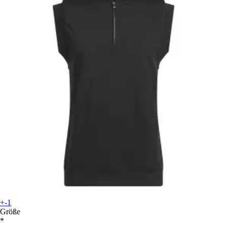
+-1
Größe
*