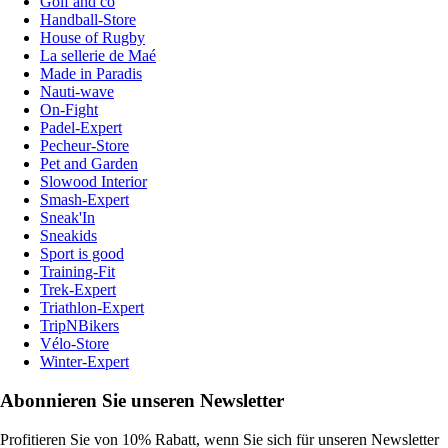
Golf and co
Handball-Store
House of Rugby
La sellerie de Maé
Made in Paradis
Nauti-wave
On-Fight
Padel-Expert
Pecheur-Store
Pet and Garden
Slowood Interior
Smash-Expert
Sneak'In
Sneakids
Sport is good
Training-Fit
Trek-Expert
Triathlon-Expert
TripNBikers
Vélo-Store
Winter-Expert
Abonnieren Sie unseren Newsletter
Profitieren Sie von 10% Rabatt, wenn Sie sich für unseren Newsletter