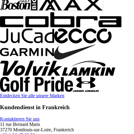
Entdecken Sie alle unsere Marken
Kundendienst in Frankreich
Kontaktieren Sie uns
11 rue Bernard Maris
37270 Montlouis-sur-Loire, Frankreich