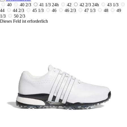
40
40 2/3
41 1/3
24h
42
42 2/3
24h
43 1/3
44
44 2/3
45 1/3
46
46 2/3
47 1/3
48
49
1/3
50 2/3
Dieses Feld ist erforderlich