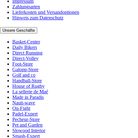
Impressum
Zahlungsarten
Lieferkosten und Versandoptionen
Hinweis zum Datenschutz
Unsere Geschäfte
Basket-Center
Daily Bikers
Direct Running
Direct-Volley
Foot-Store
Galopp-Store
Golf and co
Handball-Store
House of Rugby
La sellerie de Maé
Made in Paradis
Nauti-wave
On-Fight
Padel-Expert
Pecheur-Store
Pet and Garden
Slowood Interior
Smash-Expert