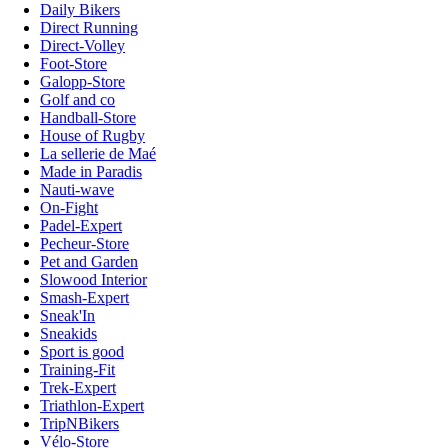
Daily Bikers
Direct Running
Direct-Volley
Foot-Store
Galopp-Store
Golf and co
Handball-Store
House of Rugby
La sellerie de Maé
Made in Paradis
Nauti-wave
On-Fight
Padel-Expert
Pecheur-Store
Pet and Garden
Slowood Interior
Smash-Expert
Sneak'In
Sneakids
Sport is good
Training-Fit
Trek-Expert
Triathlon-Expert
TripNBikers
Vélo-Store