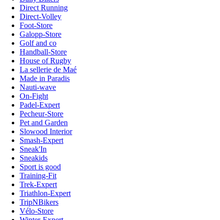
Direct Running
Direct-Volley
Foot-Store
Galopp-Store
Golf and co
Handball-Store
House of Rugby
La sellerie de Maé
Made in Paradis
Nauti-wave
On-Fight
Padel-Expert
Pecheur-Store
Pet and Garden
Slowood Interior
Smash-Expert
Sneak'In
Sneakids
Sport is good
Training-Fit
Trek-Expert
Triathlon-Expert
TripNBikers
Vélo-Store
Winter-Expert