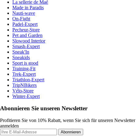
La sellerie de Maé
Made in Paradis
Nauti-wave
On-Fight
Padel-Expert
Pecheur-Store
Pet and Garden
Slowood Interior
Smash-Expert
Sneak'In
Sneakids
Sport is good
Training-Fit
Trek-Expert
Triathlon-Expert
TripNBikers
Vélo-Store
Winter-Expert
Abonnieren Sie unseren Newsletter
Profitieren Sie von 10% Rabatt, wenn Sie sich für unseren Newsletter
anmelden
Abonnieren