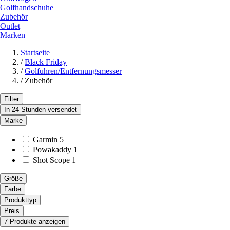
Golfhandschuhe
Zubehör
Outlet
Marken
Startseite
/
Black Friday
/
Golfuhren/Entfernungsmesser
/
Zubehör
Filter
In 24 Stunden versendet
Marke
Garmin
5
Powakaddy
1
Shot Scope
1
Größe
Farbe
Produkttyp
Preis
7 Produkte anzeigen