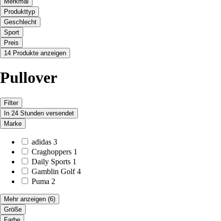
Merkmal
Produkttyp
Geschlecht
Sport
Preis
14 Produkte anzeigen
Pullover
Filter
In 24 Stunden versendet
Marke
adidas
3
Craghoppers
1
Daily Sports
1
Gamblin Golf
4
Puma
2
Mehr anzeigen
(6)
Größe
Farbe