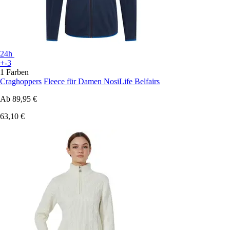
24h
+-3
1 Farben
Craghoppers
Fleece für Damen NosiLife Belfairs
Ab
89,95 €
63,10 €