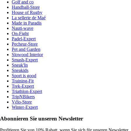
Golf and co
Handball-Store
House of Rugby
La sellerie de Maé
Made in Paradis
Nauti-wave
On-Fight
Padel-Expert
Pecheur-Store
Pet and Garden
Slowood Interior
Smash-Expert
Sneak'In
Sneakids
Sport is good
Training-Fit
Trek-Expert
Triathlon-Expert
TripNBikers
Vélo-Store
Winter-Expert
Abonnieren Sie unseren Newsletter
Profitieren Sie von 10% Rabatt, wenn Sie sich für unseren Newsletter