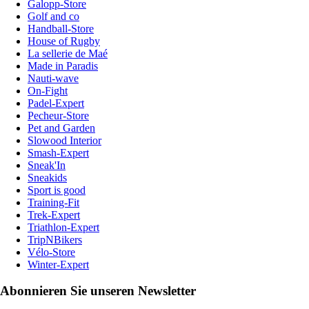
Galopp-Store
Golf and co
Handball-Store
House of Rugby
La sellerie de Maé
Made in Paradis
Nauti-wave
On-Fight
Padel-Expert
Pecheur-Store
Pet and Garden
Slowood Interior
Smash-Expert
Sneak'In
Sneakids
Sport is good
Training-Fit
Trek-Expert
Triathlon-Expert
TripNBikers
Vélo-Store
Winter-Expert
Abonnieren Sie unseren Newsletter