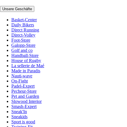
Unsere Geschäfte
Basket-Center
Daily Bikers
Direct Running
Direct-Volley
Foot-Store
Galopp-Store
Golf and co
Handball-Store
House of Rugby
La sellerie de Maé
Made in Paradis
Nauti-wave
On-Fight
Padel-Expert
Pecheur-Store
Pet and Garden
Slowood Interior
Smash-Expert
Sneak'In
Sneakids
Sport is good
Training-Fit