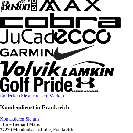
Entdecken Sie alle unsere Marken
Kundendienst in Frankreich
Kontaktieren Sie uns
11 rue Bernard Maris
37270 Montlouis-sur-Loire, Frankreich