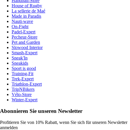
Handball-Store
House of Rugby
La sellerie de Maé
Made in Paradis
Nauti-wave
On-Fight
Padel-Expert
Pecheur-Store
Pet and Garden
Slowood Interior
Smash-Expert
Sneak'In
Sneakids
Sport is good
Training-Fit
Trek-Expert
Triathlon-Expert
TripNBikers
Vélo-Store
Winter-Expert
Abonnieren Sie unseren Newsletter
Profitieren Sie von 10% Rabatt, wenn Sie sich für unseren Newsletter
anmelden