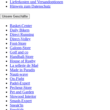
Lieferkosten und Versandoptionen
Hinweis zum Datenschutz
Unsere Geschäfte
Basket-Center
Daily Bikers
Direct Running
Direct-Volley
Foot-Store
Galopp-Store
Golf and co
Handball-Store
House of Rugby
La sellerie de Maé
Made in Paradis
Nauti-wave
On-Fight
Padel-Expert
Pecheur-Store
Pet and Garden
Slowood Interior
Smash-Expert
Sneak'In
Sneakids