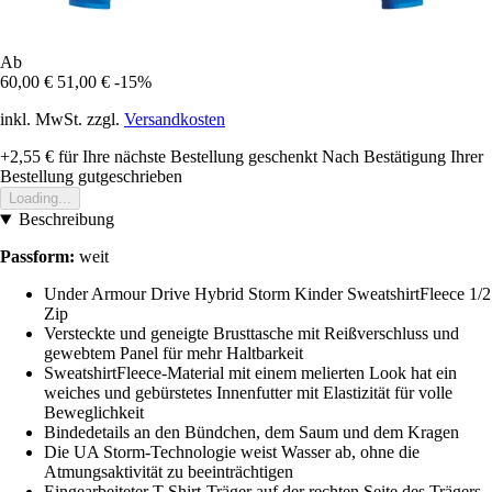
Ab
60,00 €
51,00 €
-15%
inkl. MwSt. zzgl.
Versandkosten
+2,55 €
für Ihre nächste Bestellung geschenkt
Nach Bestätigung Ihrer
Bestellung gutgeschrieben
Loading...
Beschreibung
Passform:
weit
Under Armour Drive Hybrid Storm Kinder SweatshirtFleece 1/2
Zip
Versteckte und geneigte Brusttasche mit Reißverschluss und
gewebtem Panel für mehr Haltbarkeit
SweatshirtFleece-Material mit einem melierten Look hat ein
weiches und gebürstetes Innenfutter mit Elastizität für volle
Beweglichkeit
Bindedetails an den Bündchen, dem Saum und dem Kragen
Die UA Storm-Technologie weist Wasser ab, ohne die
Atmungsaktivität zu beeinträchtigen
Eingearbeiteter T-Shirt-Träger auf der rechten Seite des Trägers