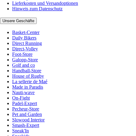
Lieferkosten und Versandoptionen
Hinweis zum Datenschutz
Unsere Geschäfte
Basket-Center
Daily Bikers
Direct Running
Direct-Volley
Foot-Store
Galopp-Store
Golf and co
Handball-Store
House of Rugby
La sellerie de Maé
Made in Paradis
Nauti-wave
On-Fight
Padel-Expert
Pecheur-Store
Pet and Garden
Slowood Interior
Smash-Expert
Sneak'In