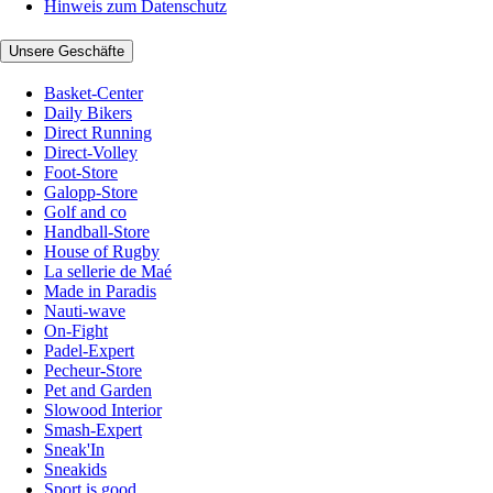
Hinweis zum Datenschutz
Unsere Geschäfte
Basket-Center
Daily Bikers
Direct Running
Direct-Volley
Foot-Store
Galopp-Store
Golf and co
Handball-Store
House of Rugby
La sellerie de Maé
Made in Paradis
Nauti-wave
On-Fight
Padel-Expert
Pecheur-Store
Pet and Garden
Slowood Interior
Smash-Expert
Sneak'In
Sneakids
Sport is good