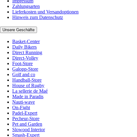
Impressum
Zahlungsarten
Lieferkosten und Versandoptionen
Hinweis zum Datenschutz
Unsere Geschäfte
Basket-Center
Daily Bikers
Direct Running
Direct-Volley
Foot-Store
Galopp-Store
Golf and co
Handball-Store
House of Rugby
La sellerie de Maé
Made in Paradis
Nauti-wave
On-Fight
Padel-Expert
Pecheur-Store
Pet and Garden
Slowood Interior
Smash-Expert