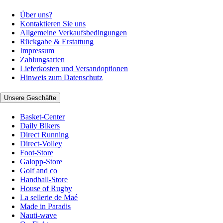
Über uns?
Kontaktieren Sie uns
Allgemeine Verkaufsbedingungen
Rückgabe & Erstattung
Impressum
Zahlungsarten
Lieferkosten und Versandoptionen
Hinweis zum Datenschutz
Unsere Geschäfte
Basket-Center
Daily Bikers
Direct Running
Direct-Volley
Foot-Store
Galopp-Store
Golf and co
Handball-Store
House of Rugby
La sellerie de Maé
Made in Paradis
Nauti-wave