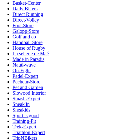
Basket-Center
Daily Bikers
Direct Running
Direct-Volley
Foot-Store
Galopp-Store
Golf and co
Handball-Store
House of Rugby
La sellerie de Maé
Made in Paradis
Nauti-wave
On-Fight
Padel-Expert
Pecheur-Store
Pet and Garden
Slowood Interior
Smash-Expert
Sneak'In
Sneakids
Sport is good
Training-Fit
Trek-Expert
Triathlon-Expert
TripNBikers