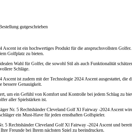
Bestellung gutgeschrieben
Ascent ist ein hochwertiges Produkt für die anspruchsvollsten Golfer
em Golfplatz zu bieten.
ealen Wahl für Golfer, die sowohl Stil als auch Funktionalität schätze
tvollere Schläge.
Ascent ist zudem mit der Technologie 2024 Ascent ausgestattet, die di
ne bessere Genauigkeit.
ciert, um ein Gefühl von Komfort und Kontrolle bei jedem Schlag zu bie
er aller Spielstärken ist.
läger Nr. 5 Rechtshänder Cleveland Golf Xl Fairway -2024 Ascent wird I
chläger ein Must-Have für jeden ernsthaften Golfspieler.
 Nr. 5 Rechtshänder Cleveland Golf Xl Fairway -2024 Ascent und bereite
 Ihre Freunde bei Ihrem nächsten Spiel zu beeindrucken.