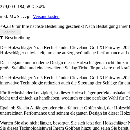
279,00 €
184,58 €
-34%
inkl. MwSt. zzgl.
Versandkosten
+9,23 €
für Ihre nächste Bestellung geschenkt
Nach Bestätigung Ihrer 
Loading...
Beschreibung
Der Holzschläger Nr. 5 Rechtshänder Cleveland Golf Xl Fairway -2024 
Holzschläger entwickelt, um eine außergewöhnliche Performance auf d
Das elegante und moderne Design dieses Holzschlägers macht ihn zur id
große Stabilität und eine erweiterte Schlagfläche für präzisere und kraf
Der Holzschläger Nr. 5 Rechtshänder Cleveland Golf Xl Fairway -2024 
innovative Technologie reduziert auch die Streuung der Schläge für ei
Für Rechtshänder konzipiert, ist dieser Holzschläger perfekt ausbalan
leicht und einfach zu handhaben, wodurch er eine perfekte Wahl für Golf
Egal, ob Sie ein Anfänger oder ein erfahrener Golfer sind, der Holzsch
unerreichten Performance und seinem eleganten Design ist dieser Holzs
Warten Sie also nicht länger, besorgen Sie sich jetzt den Holzschläger
Sie dieses Technologiejuwel Ihrem Golfbag hinzu und seien Sie bereit,