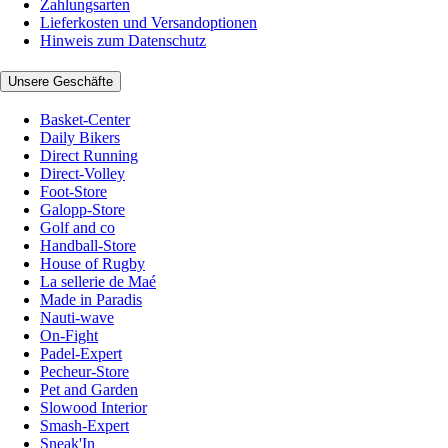
Zahlungsarten
Lieferkosten und Versandoptionen
Hinweis zum Datenschutz
Unsere Geschäfte
Basket-Center
Daily Bikers
Direct Running
Direct-Volley
Foot-Store
Galopp-Store
Golf and co
Handball-Store
House of Rugby
La sellerie de Maé
Made in Paradis
Nauti-wave
On-Fight
Padel-Expert
Pecheur-Store
Pet and Garden
Slowood Interior
Smash-Expert
Sneak'In