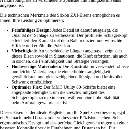
Handhabung, die an verschiedene Spielstile und Fähigkeitsniveaus
angepasst ist.
Die technischen Merkmale des Srixon ZXI-Eisens ermöglichen es
Ihnen, Ihre Leistung zu optimieren:
Feinfühliges Design:
Jedes Detail ist darauf ausgelegt, die
Qualität der Schläge zu verbessern. Der profilierte Schlägerkopf
erleichtert den Kontakt mit dem Ball, reduziert unerwünschte
Effekte und erhöht die Präzision.
Vielseitigkeit:
An verschiedene Längen angepasst, zeigt sich
dieses Eisen sowohl in Situationen, die Kraft erfordern, als auch
in solchen, die Feinfühligkeit und Strategie verlangen.
Hochwertige Materialien:
Die Konstruktion verwendet robuste
und leichte Materialien, die eine erhöhte Langlebigkeit
gewährleisten und gleichzeitig einen flüssigen und kraftvollen
Schwung ermöglichen.
Optimaler Flex:
Der MMT Utility 80-Schäfte bietet eine
angepasste Steifigkeit, um die Geschwindigkeit des
Schlägerkopfs zu maximieren, während eine hohe Stabilität
beim Aufprall gewährleistet ist.
Dieses Eisen ist der ideale Begleiter, um Ihr Spiel zu verbessern, egal
ob Sie nach mehr Distanz oder verbesserter Präzision suchen. Sein
ergonomisches Design und das perfekte Gleichgewicht tragen zu einer
besseren Kontrolle über die Flugbahnen und Distanzen bei. Für